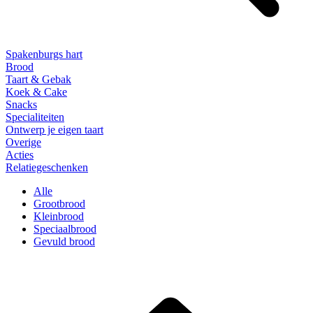
Spakenburgs hart
Brood
Taart & Gebak
Koek & Cake
Snacks
Specialiteiten
Ontwerp je eigen taart
Overige
Acties
Relatiegeschenken
Alle
Grootbrood
Kleinbrood
Speciaalbrood
Gevuld brood