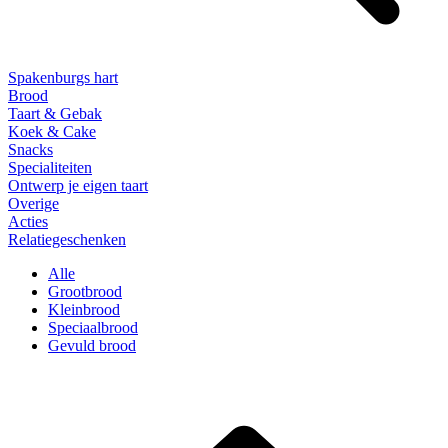
Spakenburgs hart
Brood
Taart & Gebak
Koek & Cake
Snacks
Specialiteiten
Ontwerp je eigen taart
Overige
Acties
Relatiegeschenken
Alle
Grootbrood
Kleinbrood
Speciaalbrood
Gevuld brood